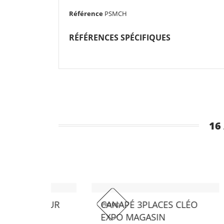
Référence
PSMCH
RÉFÉRENCES SPÉCIFIQUES
16
UR
PI
X,
99
RACLOIR À CENDRE - BIG
GREEN EGG
45,00 €
ÉRIEUR
CANAPÉ 3PLACES CLÉO
PA
PROMO !
EXPO MAGASIN
24