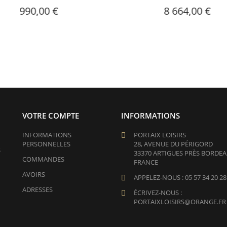
0,00 €
8 664,00 €
VOTRE COMPTE
INFORMATIONS
INFORMATIONS
PORTAIX LOISIRS
PERSONNELLES
28, AVENUE DU PÉRIGORD
S
33370 ARTIGUES PRÈS BORDE
COMMANDES
FRANCE
AVOIRS
APPELEZ-NOUS :
05 57 34 20 28
ADRESSES
ÉCRIVEZ-NOUS :
PORTAIXLOISIRS@ORANGE.FR