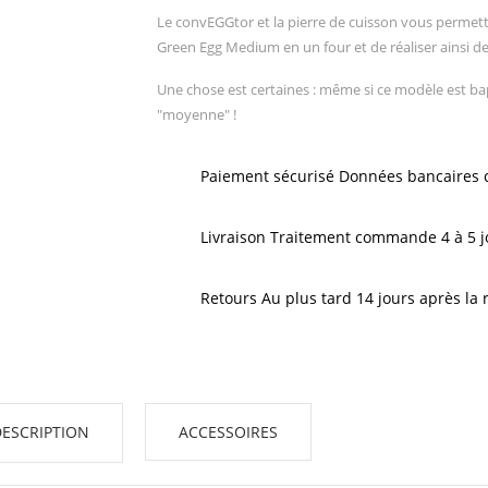
Le convEGGtor et la pierre de cuisson vous permette
Green Egg Medium en un four et de réaliser ainsi de
Une chose est certaines : même si ce modèle est bap
"moyenne" !
Paiement sécurisé Données bancaires c
Livraison Traitement commande 4 à 5 j
Retours Au plus tard 14 jours après la
DESCRIPTION
ACCESSOIRES