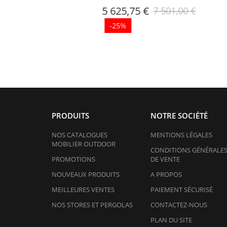
5 625,75 €
99
7 501,00 €
-25%
PRODUITS
NOTRE SOCIÉTÉ
NOS CATALOGUES
MENTIONS LÉGALES
MOBILIER OUTDOOR
CONDITIONS GÉNÉRALE
PROMOTIONS
DE VENTE
NOUVEAUX PRODUITS
A PROPOS
MEILLEURES VENTES
PAIEMENT SÉCURISÉ
NOS STORES ET PERGOLAS
CONTACTEZ-NOUS
PLAN DU SITE