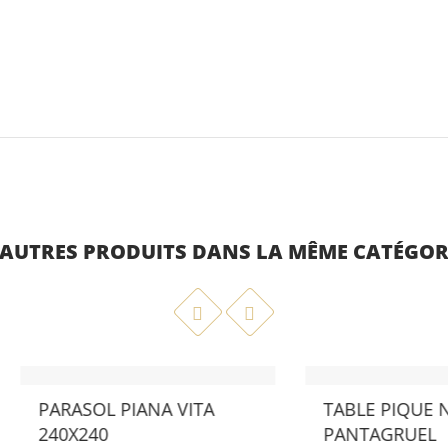
 AUTRES PRODUITS DANS LA MÊME CATÉGORI
ERRE DE CUISSON - EGG
EGG - PIZZA LOVER
,00 €
179,00 €
RASOL PIANA VITA
TABLE PIQUE NIQUE
0X240
PANTAGRUEL