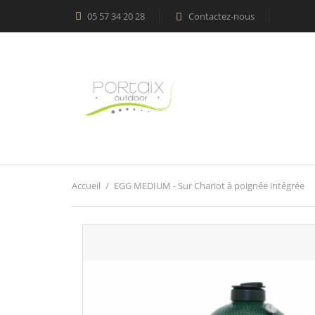
05 57 34 20 28
Contactez-nous

Accueil
EGG MEDIUM - Sur Chariot à poignée intégrée