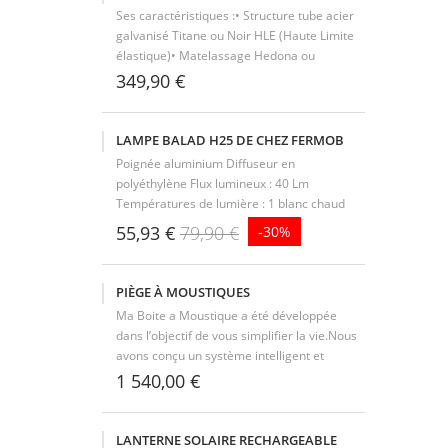
Ses caractéristiques :• Structure tube acier
galvanisé Titane ou Noir HLE (Haute Limite
élastique)• Matelassage Hedona ou
sumbrella respirant et perméable• Patins en
349,90 €
polyamide renforcé• Peinture 100%
polyester ultra-résistante aux UV• Inspiré,...
LAMPE BALAD H25 DE CHEZ FERMOB
Poignée aluminium Diffuseur en
polyéthylène Flux lumineux : 40 Lm
Températures de lumière : 1 blanc chaud
type bougie (2300°K), 1 blanc neutre
55,93 €
79,90 €
-30%
(4000°K) et 1 blanc froid (6000°K) Intensité
de lumière : 2 blancs neutres (100 &amp;
50%) + 1 blanc...
PIÈGE À MOUSTIQUES
Ma Boite a Moustique a été développée
dans l’objectif de vous simplifier la vie.Nous
avons conçu un système intelligent et
100% autonome pour maximiser la prise de
1 540,00 €
moustiques tout en ajustant
automatiquement la consommation de CO2
en fonction...
LANTERNE SOLAIRE RECHARGEABLE