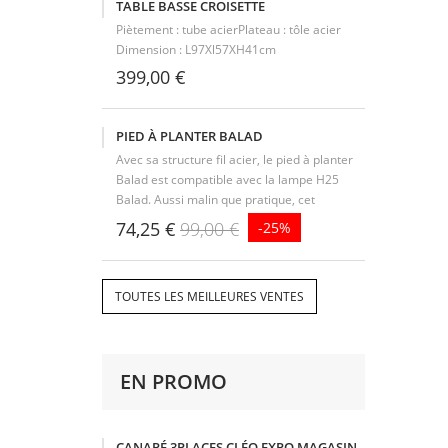
TABLE BASSE CROISETTE
Piètement : tube acierPlateau : tôle acier
Dimension : L97Xl57XH41cm
399,00 €
PIED À PLANTER BALAD
Avec sa structure fil acier, le pied à planter
Balad est compatible avec la lampe H25
Balad. Aussi malin que pratique, cet
accessoire vous permet de transformer
74,25 €
99,00 €
-25%
votre lampe baladeuse autonome en un
lampadaire sur pied d'un coup de baguette...
TOUTES LES MEILLEURES VENTES
EN PROMO
CANAPÉ 3PLACES CLÉO EXPO MAGASIN