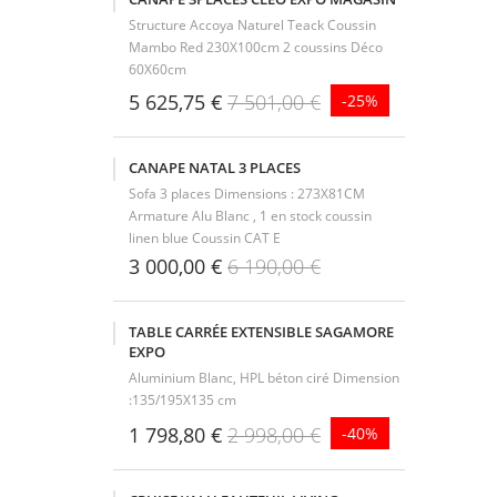
Structure Accoya Naturel Teack Coussin
Mambo Red 230X100cm 2 coussins Déco
60X60cm
5 625,75 €
7 501,00 €
-25%
CANAPE NATAL 3 PLACES
Sofa 3 places Dimensions : 273X81CM
Armature Alu Blanc , 1 en stock coussin
linen blue Coussin CAT E
3 000,00 €
6 190,00 €
TABLE CARRÉE EXTENSIBLE SAGAMORE
EXPO
Aluminium Blanc, HPL béton ciré Dimension
:135/195X135 cm
1 798,80 €
2 998,00 €
-40%