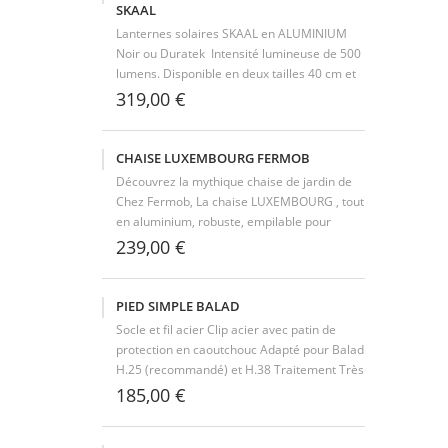
SKAAL
Lanternes solaires SKAAL en ALUMINIUM
Noir ou Duratek Intensité lumineuse de 500
lumens. Disponible en deux tailles 40 cm et
70 cm.
319,00 €
CHAISE LUXEMBOURG FERMOB
Découvrez la mythique chaise de jardin de
Chez Fermob, La chaise LUXEMBOURG , tout
en aluminium, robuste, empilable pour
faciliter le rangement de votre terrasse.
239,00 €
Appréciez ses lignes évidentes, offrant
la légèreté et la résistance de l’aluminium,...
PIED SIMPLE BALAD
Socle et fil acier Clip acier avec patin de
protection en caoutchouc Adapté pour Balad
H.25 (recommandé) et H.38 Traitement Très
Haute Protection pour usage extérieur
185,00 €
Peinture poudre anti-UV