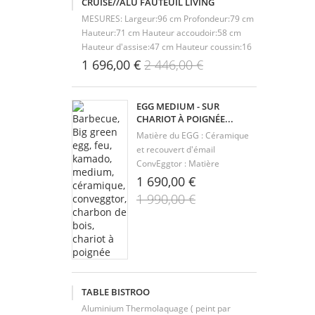
CRUISE//ALU FAUTEUIL LIVING
MESURES: Largeur:96 cm Profondeur:79 cm
Hauteur:71 cm Hauteur accoudoir:58 cm
Hauteur d'assise:47 cm Hauteur coussin:16
cm MATÉRIAUX: Structure:aluminium et
1 696,00 €
2 446,00 €
corde Coussins:tissu
EGG MEDIUM - SUR
CHARIOT À POIGNÉE...
Matière du EGG : Céramique
et recouvert d'émail
ConvEggtor : Matière
Céramique Chariot à poignée
1 690,00 €
intégrée : L 500 X l 695 X H 1
1 990,00 €
180 mm Grille de cuisson en
inox : Diamètre 40 cm Surface
de cuisson : 1 256 cm2
Nombre de personnes : 6 /
10...
TABLE BISTROO
Aluminium Thermolaquage ( peint par