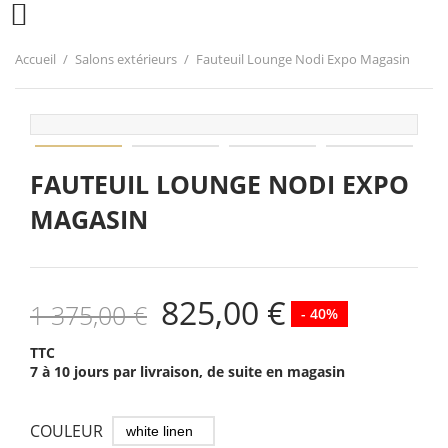

Accueil
Salons extérieurs
Fauteuil Lounge Nodi Expo Magasin
FAUTEUIL LOUNGE NODI EXPO
MAGASIN
825,00 €
1 375,00 €
- 40%
TTC
7 à 10 jours par livraison, de suite en magasin
COULEUR