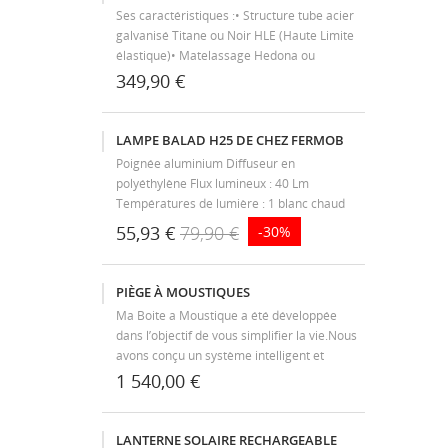
Ses caractéristiques :• Structure tube acier
galvanisé Titane ou Noir HLE (Haute Limite
élastique)• Matelassage Hedona ou
sumbrella respirant et perméable• Patins en
349,90 €
polyamide renforcé• Peinture 100%
polyester ultra-résistante aux UV• Inspiré,...
LAMPE BALAD H25 DE CHEZ FERMOB
Poignée aluminium Diffuseur en
polyéthylène Flux lumineux : 40 Lm
Températures de lumière : 1 blanc chaud
type bougie (2300°K), 1 blanc neutre
55,93 €
79,90 €
-30%
(4000°K) et 1 blanc froid (6000°K) Intensité
de lumière : 2 blancs neutres (100 &amp;
50%) + 1 blanc...
PIÈGE À MOUSTIQUES
Ma Boite a Moustique a été développée
dans l’objectif de vous simplifier la vie.Nous
avons conçu un système intelligent et
100% autonome pour maximiser la prise de
1 540,00 €
moustiques tout en ajustant
automatiquement la consommation de CO2
en fonction...
LANTERNE SOLAIRE RECHARGEABLE