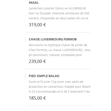
SKAAL
Lanternes solaires SKAAL en ALUMINIUM
Noir ou Duratek Intensité lumineuse de 500
lumens. Disponible en deux tailles 40 cm et
70 cm.
319,00 €
CHAISE LUXEMBOURG FERMOB
Découvrez la mythique chaise de jardin de
Chez Fermob, La chaise LUXEMBOURG , tout
en aluminium, robuste, empilable pour
faciliter le rangement de votre terrasse.
239,00 €
Appréciez ses lignes évidentes, offrant
la légèreté et la résistance de l’aluminium,...
PIED SIMPLE BALAD
Socle et fil acier Clip acier avec patin de
protection en caoutchouc Adapté pour Balad
H.25 (recommandé) et H.38 Traitement Très
Haute Protection pour usage extérieur
185,00 €
Peinture poudre anti-UV