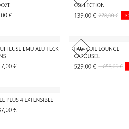
OOZE
COLLECTION
,00 €
139,00 €
278,00 €
-5
UFFEUSE EMU ALU TECK
FAUTEUIL LOUNGE
PROMO !
NS
CAROUSEL
47,00 €
529,00 €
1 058,00 €
LE PLUS 4 EXTENSIBLE
37,00 €