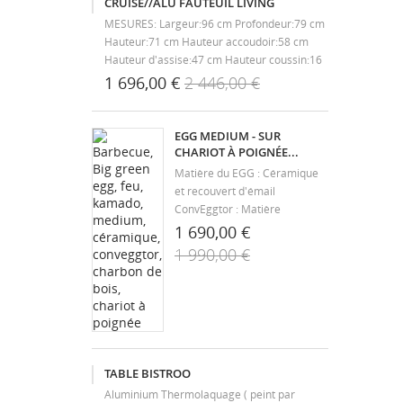
CRUISE//ALU FAUTEUIL LIVING
MESURES: Largeur:96 cm Profondeur:79 cm
Hauteur:71 cm Hauteur accoudoir:58 cm
Hauteur d'assise:47 cm Hauteur coussin:16
cm MATÉRIAUX: Structure:aluminium et
1 696,00 €
2 446,00 €
corde Coussins:tissu
EGG MEDIUM - SUR
CHARIOT À POIGNÉE...
Matière du EGG : Céramique
et recouvert d'émail
ConvEggtor : Matière
Céramique Chariot à poignée
1 690,00 €
intégrée : L 500 X l 695 X H 1
1 990,00 €
180 mm Grille de cuisson en
inox : Diamètre 40 cm Surface
de cuisson : 1 256 cm2
Nombre de personnes : 6 /
10...
TABLE BISTROO
Aluminium Thermolaquage ( peint par