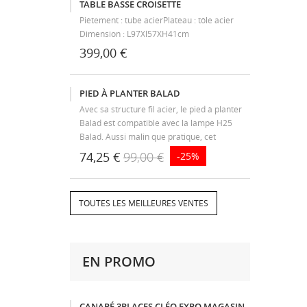
TABLE BASSE CROISETTE
Piètement : tube acierPlateau : tôle acier
Dimension : L97Xl57XH41cm
399,00 €
PIED À PLANTER BALAD
Avec sa structure fil acier, le pied à planter
Balad est compatible avec la lampe H25
Balad. Aussi malin que pratique, cet
accessoire vous permet de transformer
74,25 €
99,00 €
-25%
votre lampe baladeuse autonome en un
lampadaire sur pied d'un coup de baguette...
TOUTES LES MEILLEURES VENTES
EN PROMO
CANAPÉ 3PLACES CLÉO EXPO MAGASIN