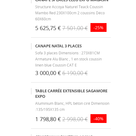
Structure Accoya Naturel Teack Coussin
Mambo Red 230X100cm 2 coussins Déco
60X60cm
5 625,75 €
7 501,00 €
-25%
CANAPE NATAL 3 PLACES
Sofa 3 places Dimensions : 273X81CM
Armature Alu Blanc , 1 en stock coussin
linen blue Coussin CAT E
3 000,00 €
6 190,00 €
TABLE CARRÉE EXTENSIBLE SAGAMORE
EXPO
Aluminium Blanc, HPL béton ciré Dimension
:135/195X135 cm
1 798,80 €
2 998,00 €
-40%