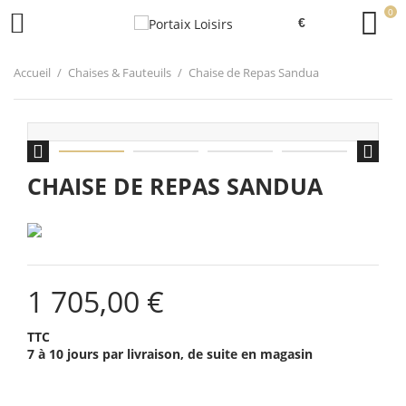
0

Accueil
Chaises & Fauteuils
Chaise de Repas Sandua


CHAISE DE REPAS SANDUA
1 705,00 €
TTC
7 à 10 jours par livraison, de suite en magasin