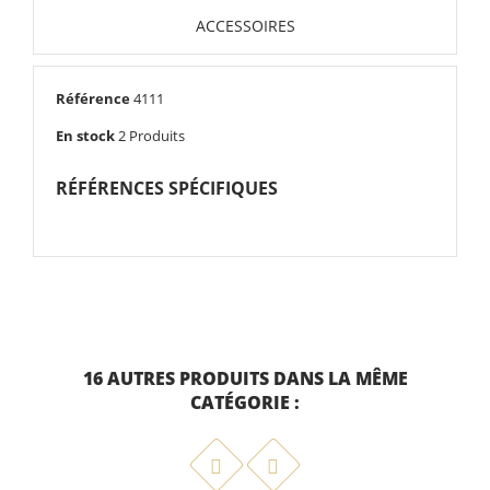
ACCESSOIRES
Référence
4111
DESIGN : FRÉDÉRIC SOFIA
En stock
2 Produits
Empilable : Oui
RÉFÉRENCES SPÉCIFIQUES
Assise : lattes galbées aluminium
Structure : tube aluminium
Empilabilité : 10
Patins : silence
16 AUTRES PRODUITS DANS LA MÊME
CATÉGORIE :
TABLE RONDE CARACTÈRE 128
725,00 €