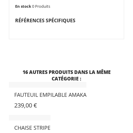
En stock
0 Produits
RÉFÉRENCES SPÉCIFIQUES
CHAISE LUXEMBOURG FERMOB
239,00 €
16 AUTRES PRODUITS DANS LA MÊME
CATÉGORIE :
TABLE DE REPAS LUXEMBOURG 207CM
FERMOB
FAUTEUIL EMPILABLE AMAKA
1 249,00 €
239,00 €
TABLE LUXEMBOURG 165
CHAISE STRIPE