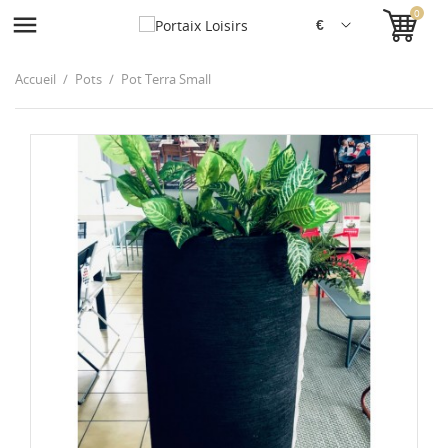
0

Accueil
Pots
Pot Terra Small