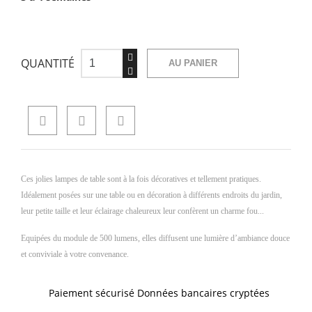
QUANTITÉ
AU PANIER
Ces jolies lampes de table sont à la fois décoratives et tellement pratiques.
Idéalement posées sur une table ou en décoration à différents endroits du jardin,
leur petite taille et leur éclairage chaleureux leur confèrent un charme fou...
Equipées du module de 500 lumens, elles diffusent une lumière d’ambiance douce
et conviviale à votre convenance.
Paiement sécurisé Données bancaires cryptées